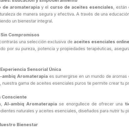
iales: Educación y Empoderamiento
o de aromaterapia
y el
curso de aceites esenciales
, están
aturaleza de manera segura y efectiva. A través de una educaci
iendo un bienestar integral.
ad Sin Compromisos
contrarás una selección exclusiva de
aceites esenciales onlin
ado por su pureza, potencia y propiedades terapéuticas, asegura
Experiencia Sensorial Única
l-ambiq Aromaterapia
es sumergirse en un mundo de aromas qu
to, nuestra gama de aceites esenciales puros te permite crear tu p
a Consciente
a,
Al-ambiq Aromaterapia
se enorgullece de ofrecer una
t
ientes naturales y aceites esenciales, diseñados para nutrir tu p
Nuestro Bienestar