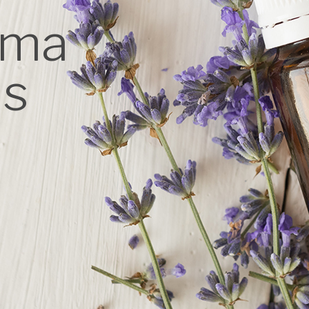
oma
as