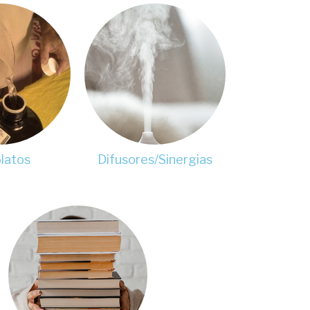
latos
Difusores/Sinergias