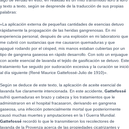
algo de verdad en esto, en realidad es un mito transmitido libro a libro
y texto a texto, según se desprende de la traducción de sus propias
palabras:
«La aplicación externa de pequeñas cantidades de esencias detuvo
rápidamente la propagación de las heridas gangrenosas. En mi
experiencia personal, después de una explosión en mi laboratorio que
me cubrió con sustancias que me causaron quemaduras y que
apagué rodando por el césped, mis manos estaban cubiertas por un
tipo de gangrena gaseosa en rápido desarrollo. Con solo un enjuague
con aceite esencial de lavanda el tejido de gasificación se detuvo. Este
tratamiento fue seguido por sudoración excesiva y la curación se inició
al día siguiente (René Maurice Gattefossé-Julio de 1910)».
Según se deduce de este texto, la aplicación de aceite esencial de
lavanda fue claramente intencionada. En este accidente,
Gattefossé
sufrió quemaduras en brazo y cabeza y los tratamientos que le
administraron en el hospital fracasaron, derivando en gangrena
gaseosa, una infección potencialmente mortal que posteriormente
causó muchas muertes y amputaciones en la I Guerra Mundial.
Gattefossé
recordó lo que le transmitieron los recolectores de
lavanda de la Provenza acerca de las propiedades cicatrizantes y