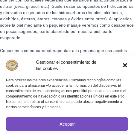
que ver con los aceites vegetales que estamos más acostumbrados a
utilizar (oliva, girasol, etc.). Suelen estar compuestos de hidrocarburos
y derivados oxigenados de los hidrocarburos (fenoles, alcoholes,
aldehídos, ésteres, éteres, cetonas y óxidos entre otros). Al aplicarlos
sobre la piel mediante un pequeño masaje veremos como desaparece
en pocos segundos, parte absorbido por nuestra piel, parte
evaporado.
Conocemos como «aromaterapeuta» a la persona que usa aceites
esenciales con fines terapéuticos y «aromatólogo» a la que estudia y
Gestionar el consentimiento de
conoce los aceites esenciales.
las cookies
Para ofrecer las mejores experiencias, utilizamos tecnologías como las
cookies para almacenar y/o acceder a la información del dispositivo. El
consentimiento de estas tecnologías nos permitirá procesar datos como el
comportamiento de navegación o las identificaciones únicas en este sitio.
No consentir o retirar el consentimiento, puede afectar negativamente a
ciertas características y funciones.
La Aromaterapia
Cursos y talleres
Sobre nosotros
Aceptar