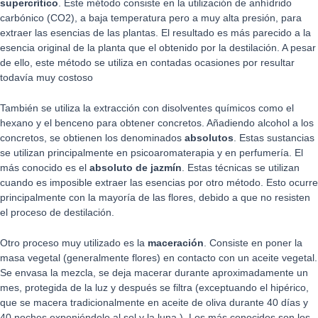
supercrítico
. Este método consiste en la utilización de anhídrido
carbónico (CO2), a baja temperatura pero a muy alta presión, para
extraer las esencias de las plantas. El resultado es más parecido a la
esencia original de la planta que el obtenido por la destilación. A pesar
de ello, este método se utiliza en contadas ocasiones por resultar
todavía muy costoso
También se utiliza la extracción con disolventes químicos como el
hexano y el benceno para obtener concretos. Añadiendo alcohol a los
concretos, se obtienen los denominados
absolutos
. Estas sustancias
se utilizan principalmente en psicoaromaterapia y en perfumería. El
más conocido es el
absoluto de jazmín
. Estas técnicas se utilizan
cuando es imposible extraer las esencias por otro método. Esto ocurre
principalmente con la mayoría de las flores, debido a que no resisten
el proceso de destilación.
Otro proceso muy utilizado es la
maceración
. Consiste en poner la
masa vegetal (generalmente flores) en contacto con un aceite vegetal.
Se envasa la mezcla, se deja macerar durante aproximadamente un
mes, protegida de la luz y después se filtra (exceptuando el hipérico,
que se macera tradicionalmente en aceite de oliva durante 40 días y
40 noches exponiéndolo al sol y la luna ). Los más conocidos son los