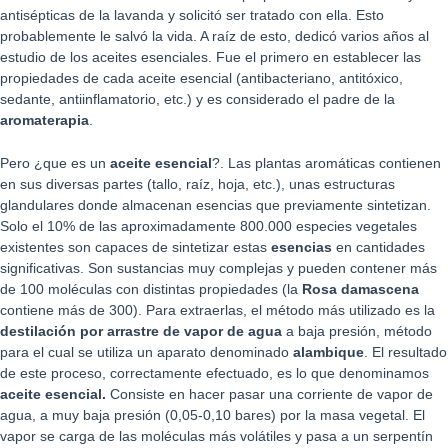
antisépticas de la lavanda y solicitó ser tratado con ella. Esto
probablemente le salvó la vida. A raíz de esto, dedicó varios años al
estudio de los aceites esenciales. Fue el primero en establecer las
propiedades de cada aceite esencial (antibacteriano, antitóxico,
sedante, antiinflamatorio, etc.) y es considerado el padre de la
aromaterapia
.
Pero ¿que es un
aceite esencial
?. Las plantas aromáticas contienen
en sus diversas partes (tallo, raíz, hoja, etc.), unas estructuras
glandulares donde almacenan esencias que previamente sintetizan.
Solo el 10% de las aproximadamente 800.000 especies vegetales
existentes son capaces de sintetizar estas
esencias
en cantidades
significativas. Son sustancias muy complejas y pueden contener más
de 100 moléculas con distintas propiedades (la
Rosa damascena
contiene más de 300). Para extraerlas, el método más utilizado es la
destilación por arrastre de vapor de agua
a baja presión, método
para el cual se utiliza un aparato denominado
alambique
. El resultado
de este proceso, correctamente efectuado, es lo que denominamos
aceite esencial.
Consiste en hacer pasar una corriente de vapor de
agua, a muy baja presión (0,05-0,10 bares) por la masa vegetal. El
vapor se carga de las moléculas más volátiles y pasa a un serpentín