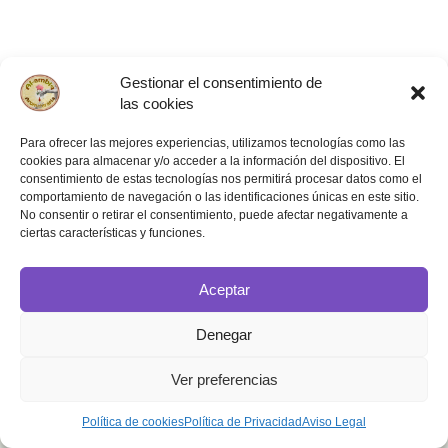
Gestionar el consentimiento de
las cookies
Para ofrecer las mejores experiencias, utilizamos tecnologías como las
cookies para almacenar y/o acceder a la información del dispositivo. El
consentimiento de estas tecnologías nos permitirá procesar datos como el
comportamiento de navegación o las identificaciones únicas en este sitio.
No consentir o retirar el consentimiento, puede afectar negativamente a
ciertas características y funciones.
La Aromaterapia
Cursos y talleres
Sobre nosotros
Aceptar
Denegar
Aviso Legal
|
Política de Privacidad
|
Política de Cookies
|
Ver preferencias
Declaración de Accesibilidad
|
Términos y Condiciones
Política de cookies
Política de Privacidad
Aviso Legal