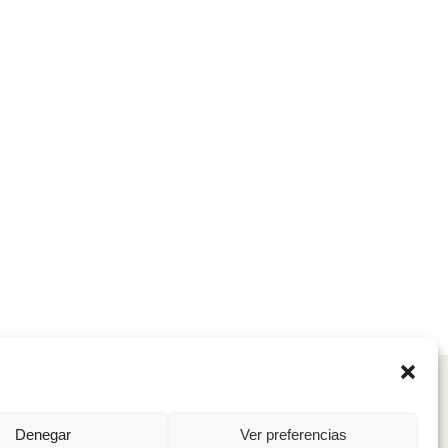
Denegar
Ver preferencias
Cursos y talleres
Sobre nosotros