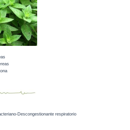
eas
éreas
tona
acteriano-Descongestionante respiratorio