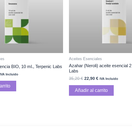
les
Aceites Esenciales
Azahar (Neroli) aceite esencial 2
ncia BIO, 10 ml., Terpenic Labs
Labs
IVA Incluido
35,20
€
22,90
€
IVA Incluido
arrito
Añadir al carrito