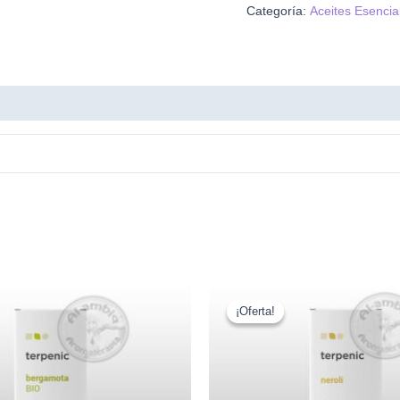
Categoría:
Aceites Esencia
¡Oferta!
¡Oferta!