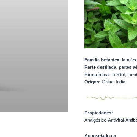
Familia botánica:
lamiác
Parte destilada:
partes a
Bioquímica:
mentol, men
Origen:
China, India
Propiedades:
Analgésico-Antiviral-Antib
Aconsejado en: